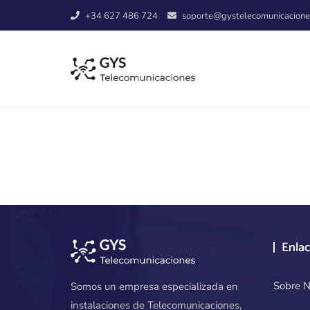
Skip
+34 627 486 724
soporte@gystelecomunicacione
to
content
Enlac
Sobre N
Somos un empresa especializada en
instalaciones de Telecomunicaciones,